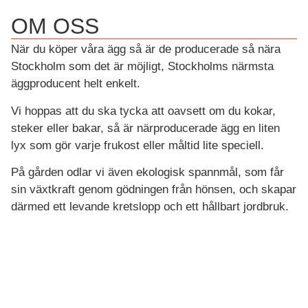
OM OSS
När du köper våra ägg så är de producerade så nära
Stockholm som det är möjligt, Stockholms närmsta
äggproducent helt enkelt.
Vi hoppas att du ska tycka att oavsett om du kokar,
steker eller bakar, så är närproducerade ägg en liten
lyx som gör varje frukost eller måltid lite speciell.
På gården odlar vi även ekologisk spannmål, som får
sin växtkraft genom gödningen från hönsen, och skapar
därmed ett levande kretslopp och ett hållbart jordbruk.
Från våra höns, genom vår omsorg – till ditt
kök.
OM ÄGGEN