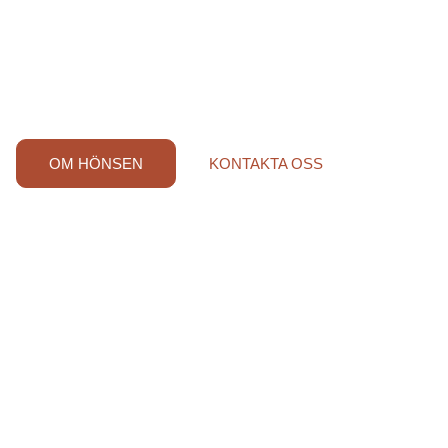
idag är vi nio personer som arbetar tillsammans för att
leverera ägg med hög kvalite och god smak i varje ägg
Äggen får en noggrann kontroll i ett modernt packeri på
gården, och leveras ut till butiker i Stockholmsområdet.
OM HÖNSEN
KONTAKTA OSS