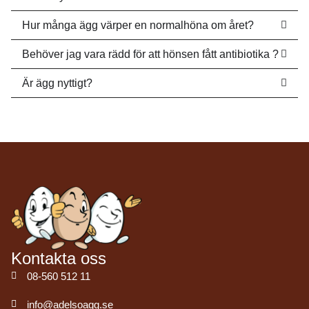
Hur många ägg värper en normalhöna om året?
Behöver jag vara rädd för att hönsen fått antibiotika ?
Är ägg nyttigt?
Kontakta oss
08-560 512 11
info@adelsoagg.se